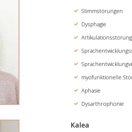
Stimmstörungen
Dysphagie
Artikulationsstörun
Sprachentwicklungs
Sprachentwicklungv
myofunktionelle St
Aphasie
Dysarthrophonie
Kalea