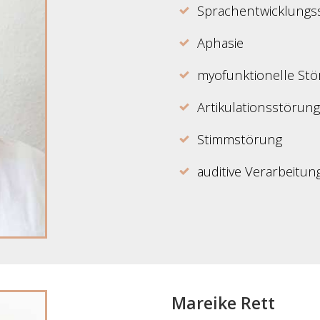
Sprachentwicklungs
Aphasie
myofunktionelle St
Artikulationsstörun
Stimmstörung
auditive Verarbeit
Mareike Rett