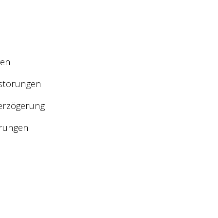
gen
störungen
erzögerung
örungen